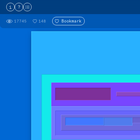
?
17745
148